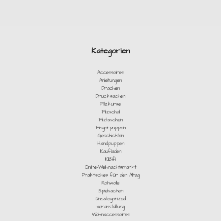
Kategorien
Accessoires
Anleitungen
Drachen
Drucksachen
Filzkurse
Filzschal
Filztaschen
Fingerpuppen
Geschichten
Handpuppen
Kaufladen
KiBifi
Online-Weihnachtsmarkt
Praktisches für den Alltag
Rohwolle
Spielsachen
Uncategorized
veranstaltung
Wohnaccessoires