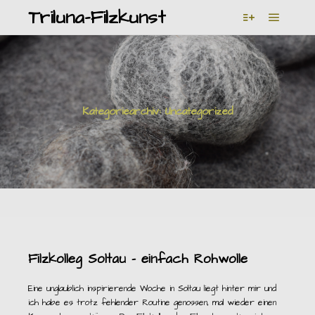
Triluna-Filzkunst
Hauptm
Weitere Infor
Kategoriearchiv:
Uncategorized
Filzkolleg Soltau – einfach Rohwolle
Eine unglaublich inspirierende Woche in Soltau liegt hinter mir und
ich habe es trotz fehlender Routine genossen, mal wieder einen