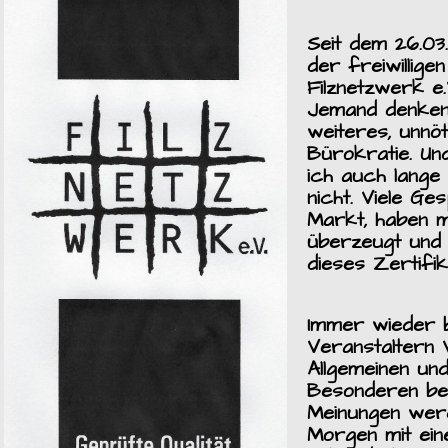
Seit dem 26.03
der freiwillige
Filznetzwerk e
Jemand denken,
weiteres, unn
Bürokratie. Un
ich auch lange
nicht. Viele G
Markt, haben m
überzeugt und i
dieses Zertifi
Immer wieder 
Veranstaltern V
Allgemeinen un
Besonderen bet
Meinungen werd
Morgen mit ein