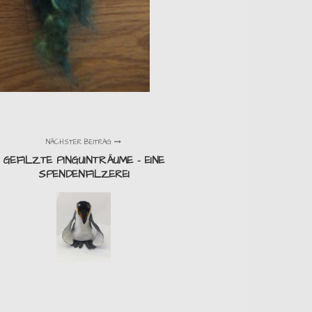
NÄCHSTER BEITRAG
GEFILZTE PINGUINTRÄUME - EINE
SPENDENFILZEREI