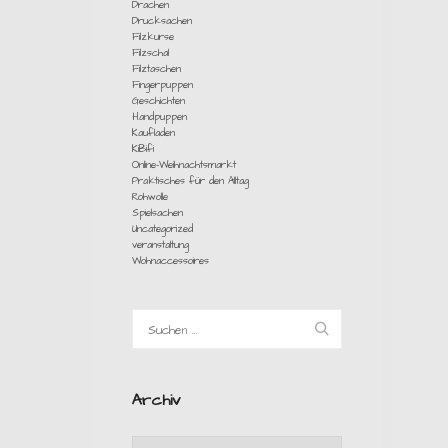
Drachen
Drucksachen
Filzkurse
Filzschal
Filztaschen
Fingerpuppen
Geschichten
Handpuppen
Kaufladen
KiBifi
Online-Weihnachtsmarkt
Praktisches für den Alltag
Rohwolle
Spielsachen
Uncategorized
veranstaltung
Wohnaccessoires
Archiv
Archiv