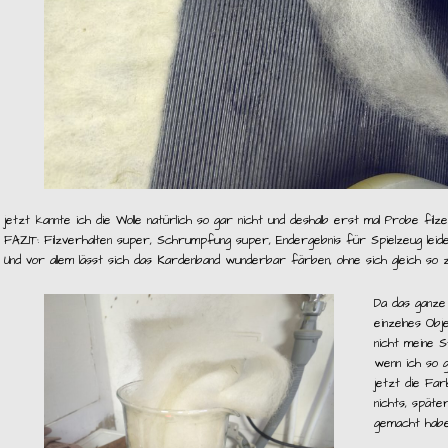
jetzt kannte ich die Wolle natürlich so gar nicht und deshalb erst mal Probe filze
FAZIT: Filzverhalten super, Schrumpfung super, Endergebnis für Spielzeug leid
Und vor allem lässt sich das Kardenband wunderbar färben, ohne sich gleich so 
Da das ganze 
einzelnes Obj
nicht meine S
wenn ich so 
jetzt die Far
nichts, späte
gemacht habe