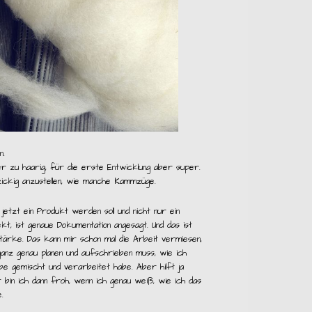
n.
er zu haarig, für die erste Entwicklung aber super.
zickig anzustellen, wie manche Kammzüge.
jetzt ein Produkt werden soll und nicht nur ein
ekt, ist genaue Dokumentation angesagt. Und das ist
tärke. Das kann mir schon mal die Arbeit vermiesen,
ganz genau planen und aufschrieben muss, wie ich
be gemischt und verarbeitet habe. Aber hilft ja
r bin ich dann froh, wenn ich genau weiß, wie ich das
.