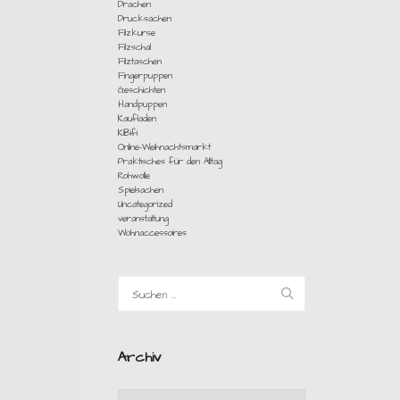
Drachen
Drucksachen
Filzkurse
Filzschal
Filztaschen
Fingerpuppen
Geschichten
Handpuppen
Kaufladen
KiBifi
Online-Weihnachtsmarkt
Praktisches für den Alltag
Rohwolle
Spielsachen
Uncategorized
veranstaltung
Wohnaccessoires
Archiv
Archiv