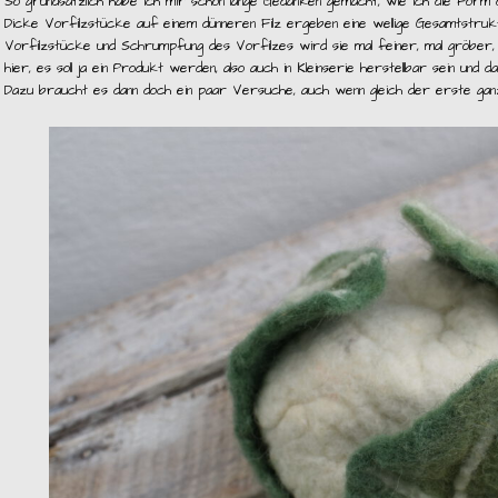
So grundsätzlich habe ich mir schon lange Gedanken gemacht, wie ich die Form d
Dicke Vorfilzstücke auf einem dünneren Filz ergeben eine wellige Gesamtstrukt
Vorfilzstücke und Schrumpfung des Vorfilzes wird sie mal feiner, mal gröber, m
hier, es soll ja ein Produkt werden, also auch in Kleinserie herstellbar sein und d
Dazu braucht es dann doch ein paar Versuche, auch wenn gleich der erste ganz o