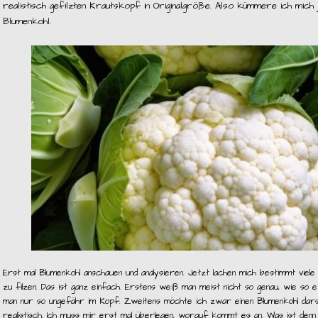
realistisch gefilzten Krautskopf in Originalgröße. Also kümmere ich mich 
Blumenkohl.
Erst mal Blumenkohl anschauen und analysieren. Jetzt lachen mich bestimmt viele
zu filzen. Das ist ganz einfach. Erstens weiß man meist nicht so genau, wie so e
man nur so ungefähr im Kopf. Zweitens möchte ich zwar einen Blumenkohl darste
realistisch. Ich muss mir erst mal überlegen, worauf kommt es an. Was ist denn