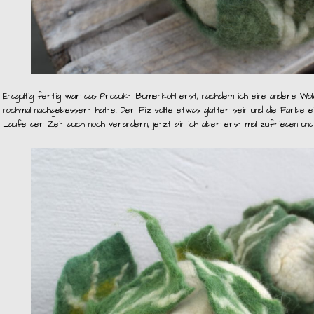
Endgültig fertig war das Produkt Blumenkohl erst, nachdem ich eine andere Wo
nochmal nachgebessert hatte. Der Filz sollte etwas glatter sein und die Farbe ei
Laufe der Zeit auch noch verändern, jetzt bin ich aber erst mal zufrieden und