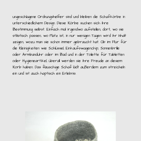
ungeschlagene Ordnungshelfer sind und bleiben die Schafkörbe in
unterschiedlichem Design. Diese Körbe suchen sich ihre
Bestimmung selbst. Einfach mal irgendwo aufstellen, dort, wo sie
stilistisch passen, wo Platz ist, in nur wenigen Tagen wird ihr Inhalt
zeigen, wozu man sie schon immer gebraucht hat. Ob im Flur für
die Kleinigkeiten wie Schlüssel, Einkaufswagenchip, Sonnenbrille
oder Armbanduhr oder im Bad und in der Toilette für Tabletten
oder Hygieneartikel, überall werden sie ihre Freude an diesem
Korb haben. Das flauschige Schaf lädt außerdem zum streicheln
ein und ist auch haptisch ein Erlebnis.