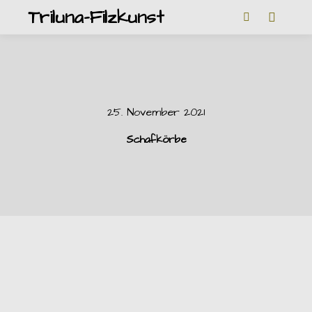
Triluna-Filzkunst
Hauptm
Weitere Inform
25. November 2021
Schafkörbe