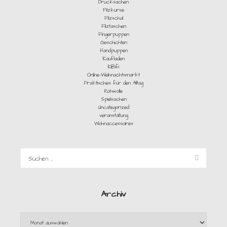
Drucksachen
Filzkurse
Filzschal
Filztaschen
Fingerpuppen
Geschichten
Handpuppen
Kaufladen
KiBifi
Online-Weihnachtsmarkt
Praktisches für den Alltag
Rohwolle
Spielsachen
Uncategorized
veranstaltung
Wohnaccessoires
Archiv
Archiv