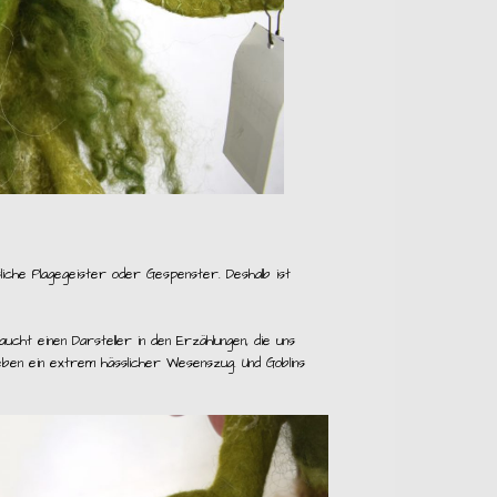
sliche Plagegeister oder Gespenster. Deshalb ist
cht einen Darsteller in den Erzählungen, die uns
ben ein extrem hässlicher Wesenszug. Und Goblins