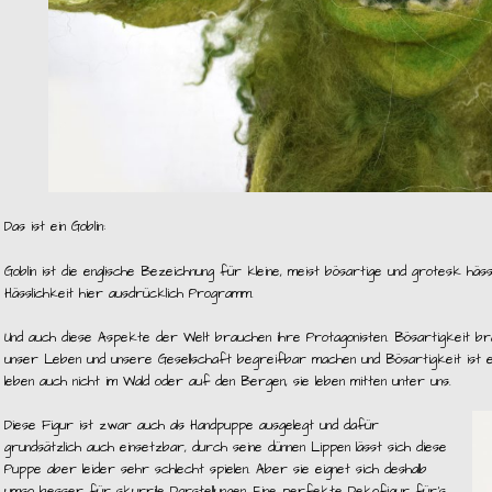
Das ist ein Goblin:
Goblin ist die englische Bezeichnung für kleine, meist bösartige und grotesk häs
Hässlichkeit hier ausdrücklich Programm.
Und auch diese Aspekte der Welt brauchen ihre Protagonisten. Bösartigkeit brau
unser Leben und unsere Gesellschaft begreifbar machen und Bösartigkeit ist e
leben auch nicht im Wald oder auf den Bergen, sie leben mitten unter uns.
Diese Figur ist zwar auch als Handpuppe ausgelegt und dafür
grundsätzlich auch einsetzbar, durch seine dünnen Lippen lässt sich diese
Puppe aber leider sehr schlecht spielen. Aber sie eignet sich deshalb
umso besser für skurrile Darstellungen. Eine perfekte Dekofigur für’s