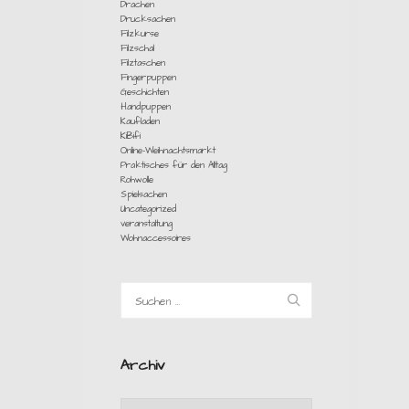
Drachen
Drucksachen
Filzkurse
Filzschal
Filztaschen
Fingerpuppen
Geschichten
Handpuppen
Kaufladen
KiBifi
Online-Weihnachtsmarkt
Praktisches für den Alltag
Rohwolle
Spielsachen
Uncategorized
veranstaltung
Wohnaccessoires
Archiv
Archiv