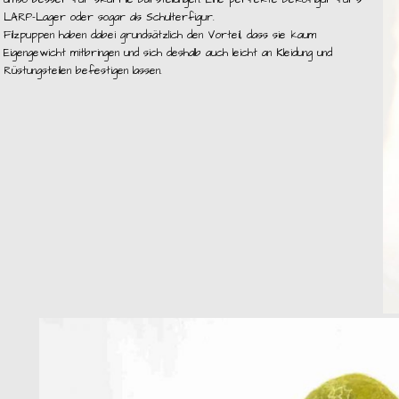
LARP-Lager oder sogar als Schulterfigur.
Filzpuppen haben dabei grundsätzlich den Vorteil, dass sie kaum
Eigengewicht mitbringen und sich deshalb auch leicht an Kleidung und
Rüstungsteilen befestigen lassen.