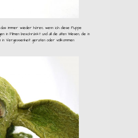
ch das immer wieder hören, wenn ich diese Puppe
en in Filmen beschränkt und all die alten Wesen, die in
m in Vergessenheit geraten oder vollkommen