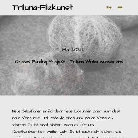
Triluna-Filzkunst
Hauptm
Weitere Infor
14. Mai 2020
Crowd-Funding Projekt – Triluna-Winterwunderland
Neue Situationen erfordern neue Lösungen oder zumindest
neue Versuche – Ich möchte einen ganz neuen Versuch
starten. Es ist nicht sicher, wann es für uns
Kunsthandwerker weiter geht. Es ist auch nicht sicher, wie