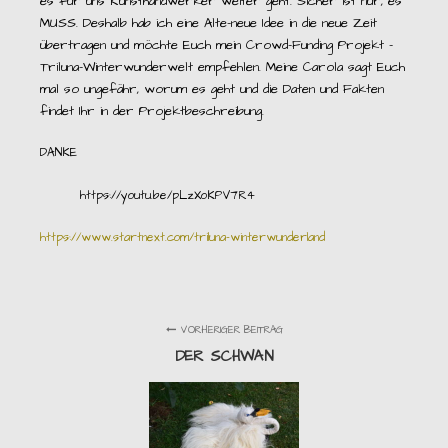
es für uns Kunsthandwerker weiter geht. Sicher ist nur, es
MUSS. Deshalb hab ich eine Alte-neue Idee in die neue Zeit
übertragen und möchte Euch mein Crowd-Funding Projekt –
Triluna-Winterwunderwelt empfehlen. Meine Carola sagt Euch
mal so ungefähr, worum es geht und die Daten und Fakten
findet Ihr in der Projektbeschreibung.
DANKE
https://youtu.be/pLzXoKPV7R4
https://www.startnext.com/triluna-winterwunderland
VORHERIGER BEITRAG
DER SCHWAN