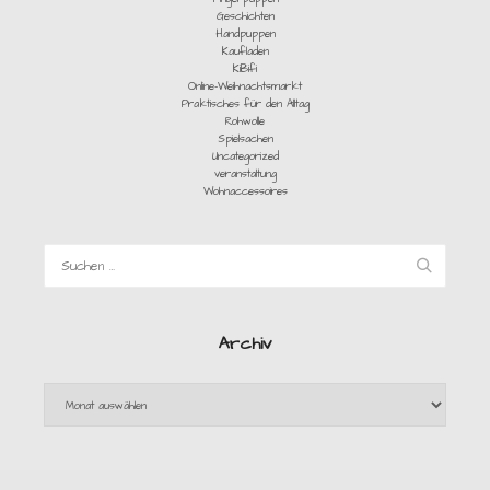
Geschichten
Handpuppen
Kaufladen
KiBifi
Online-Weihnachtsmarkt
Praktisches für den Alltag
Rohwolle
Spielsachen
Uncategorized
veranstaltung
Wohnaccessoires
Archiv
Archiv