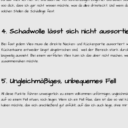
soo dick, dass ich gar nicht wissen möchte, was da alles drinsteckt. Und wenn das
solchen Stellen die Schädlinge fest.
4. Schadwolle lässt sich nicht aussorti
Bei fast jedem Vlies muss die direkte Nacken- und Rückenpartie aussortiert w
Rückenhaare entweder längst abgebrochen sind, weil der Bereich stark durch
langweilig aussieht. Bei einem verfilzten Vlies kann ich das aber nicht machen, we
zusammennähen möchte.
5. Ungleichmäßiges, unbequemes Fell
All diese Punkte führen unweigerlich zu einem vollkommen unförmigen, ungleichmä
auf so einem Fell sitzen, noch liegen. Wenn ich ein Fell filze, dann ist das so viel
haben möchte, das sich anschließend gut anfühlt, auf das ich auch liege, ohne mi