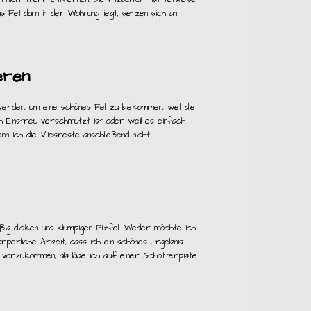
 Fell dann in der Wohnung liegt, setzen sich an
eren
erden, um eine schönes Fell zu bekommen, weil die
 Einstreu verschmutzt ist oder weil es einfach
nn ich die Vliesreste anschließend nicht
ßig dicken und klumpigen Filzfell. Weder möchte ich
 körperliche Arbeit, dass ich ein schönes Ergebnis
r vorzukommen, als läge ich auf einer Schotterpiste.