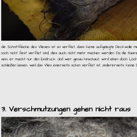
die Schnittfläche des Vlieses ist so verfilzt, dass keine aufgelegte Deckwolle 
noch nicht fest verfilzt sind, dies auch nicht mehr machen werden. Da die Haare p
sein, er macht nur den Eindruck. Und wer genau hinschaut, wird eben doch Löche
schließen lassen, weil das Vlies einerseits schon verfilzt ist, andererseits kein
3. Verschmutzungen gehen nicht raus