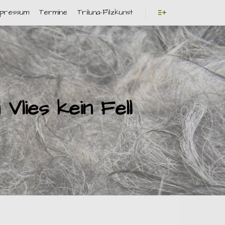
mpressum
Termine
Triluna-Filzkunst
Weitere Informatio
lies kein Fell