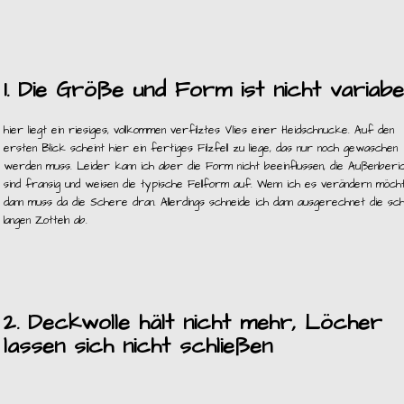
1. Die Größe und Form ist nicht variabe
hier liegt ein riesiges, vollkommen verfilztes Vlies einer Heidschnucke. Auf den
ersten Blick scheint hier ein fertiges Filzfell zu liege, das nur noch gewaschen
werden muss. Leider kann ich aber die Form nicht beeinflussen, die Außenberi
sind fransig und weisen die typische Fellform auf. Wenn ich es verändern möcht
dann muss da die Schere dran. Allerdings schneide ich dann ausgerechnet die sc
langen Zotteln ab.
2. Deckwolle hält nicht mehr, Löcher
lassen sich nicht schließen