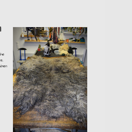
l
che
e,
hönen