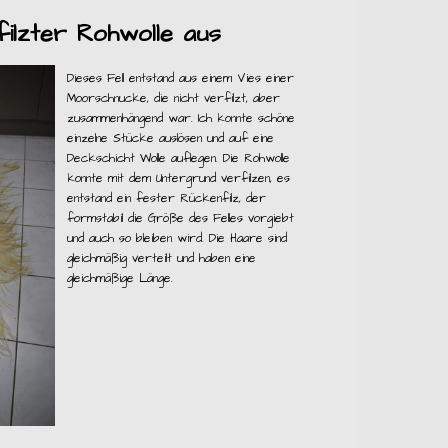
filzter Rohwolle aus
Dieses Fell entstand aus einem Vies einer
Moorschnucke, die nicht verfilzt, aber
zusammenhängend war. Ich konnte schöne
einzelne Stücke auslösen und auf eine
Deckschicht Wolle auflegen. Die Rohwolle
konnte mit dem Untergrund verfilzen, es
entstand ein fester Rückenfilz, der
formstabil die Größe des Felles vorgiebt
und auch so bleiben wird. Die Haare sind
gleichmäßig verteilt und haben eine
gleichmäßige Länge.