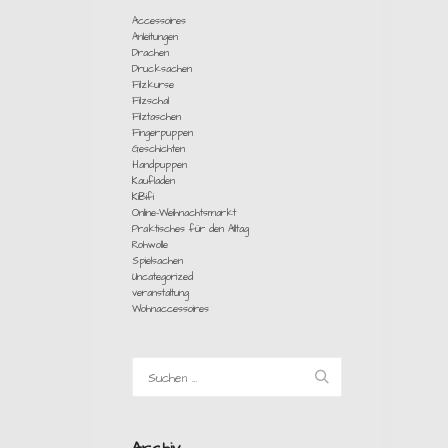
Accessoires
Anleitungen
Drachen
Drucksachen
Filzkurse
Filzschal
Filztaschen
Fingerpuppen
Geschichten
Handpuppen
Kaufladen
KiBifi
Online-Weihnachtsmarkt
Praktisches für den Alltag
Rohwolle
Spielsachen
Uncategorized
veranstaltung
Wohnaccessoires