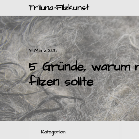
Triluna-Filzkunst
13. März 2019
5 Gründe, warum ma
filzen sollte
Kategorien